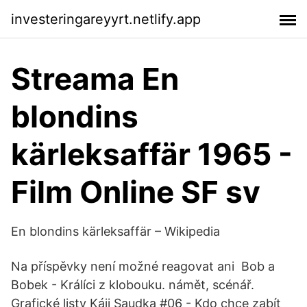
investeringareyyrt.netlify.app
Streama En
blondins
kärleksaffär 1965 -
Film Online SF sv
En blondins kärleksaffär – Wikipedia
Na příspěvky není možné reagovat ani Bob a
Bobek - Králíci z klobouku. námět, scénář.
Grafické listy Káji Saudka #06 - Kdo chce zabít