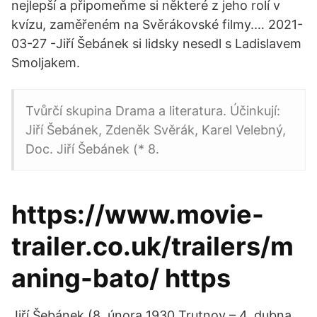
nejlepší a připomeňme si některé z jeho rolí v
kvízu, zaměřeném na Svěrákovské filmy.… 2021-
03-27 -Jiří Šebánek si lidsky nesedl s Ladislavem
Smoljakem.
Tvůrčí skupina Drama a literatura. Účinkují:
Jiří Šebánek, Zdeněk Svěrák, Karel Velebný,
Doc. Jiří Šebánek (* 8.
https://www.movie-
trailer.co.uk/trailers/m
aning-bato/ https
Jiří Šebánek (8. února 1930 Trutnov – 4. dubna