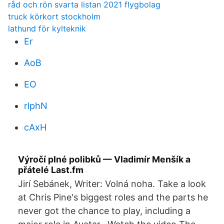
råd och rön svarta listan 2021 flygbolag
truck körkort stockholm
lathund för kylteknik
Er
AoB
EO
rlphN
cAxH
Výročí plné polibků — Vladimír Menšík a
přátelé Last.fm
Jirí Sebánek, Writer: Volná noha. Take a look
at Chris Pine's biggest roles and the parts he
never got the chance to play, including a