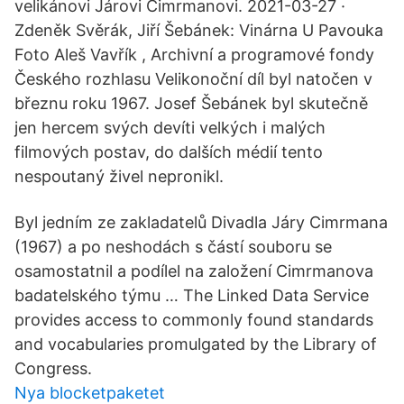
velikánovi Járovi Cimrmanovi. 2021-03-27 ·
Zdeněk Svěrák, Jiří Šebánek: Vinárna U Pavouka
Foto Aleš Vavřík , Archivní a programové fondy
Českého rozhlasu Velikonoční díl byl natočen v
březnu roku 1967. Josef Šebánek byl skutečně
jen hercem svých devíti velkých i malých
filmových postav, do dalších médií tento
nespoutaný živel nepronikl.
Byl jedním ze zakladatelů Divadla Járy Cimrmana
(1967) a po neshodách s částí souboru se
osamostatnil a podílel na založení Cimrmanova
badatelského týmu … The Linked Data Service
provides access to commonly found standards
and vocabularies promulgated by the Library of
Congress.
Nya blocketpaketet