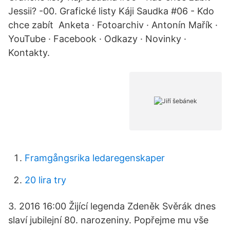
Jessii? -00. Grafické listy Káji Saudka #06 - Kdo
chce zabít Anketa · Fotoarchiv · Antonín Mařík ·
YouTube · Facebook · Odkazy · Novinky ·
Kontakty.
Framgångsrika ledaregenskaper
20 lira try
3. 2016 16:00 Žijící legenda Zdeněk Svěrák dnes
slaví jubilejní 80. narozeniny. Popřejme mu vše